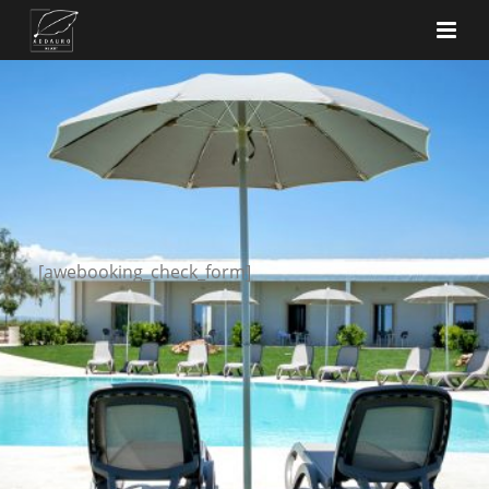
[awebooking_check_form]