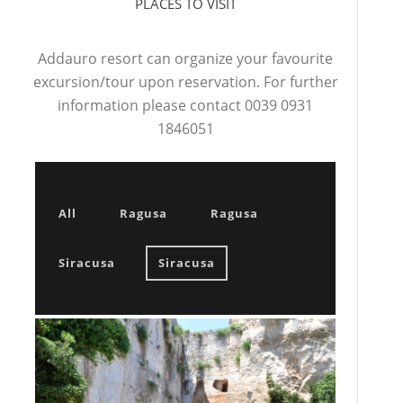
PLACES TO VISIT
Addauro resort can organize your favourite
excursion/tour upon reservation. For further
information please contact 0039 0931
1846051
All
Ragusa
Ragusa
Siracusa
Siracusa