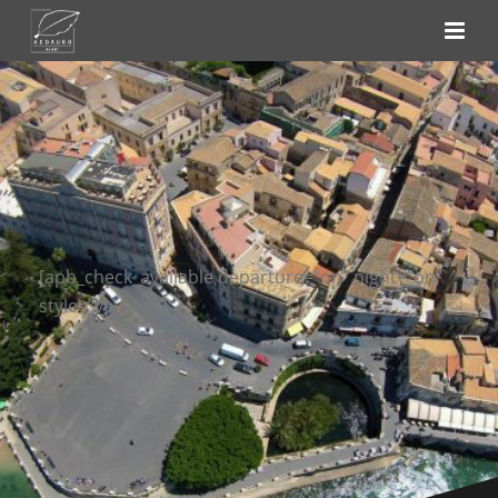
[apb_check_available departure=”on” night=”on”
style=”vertical”]