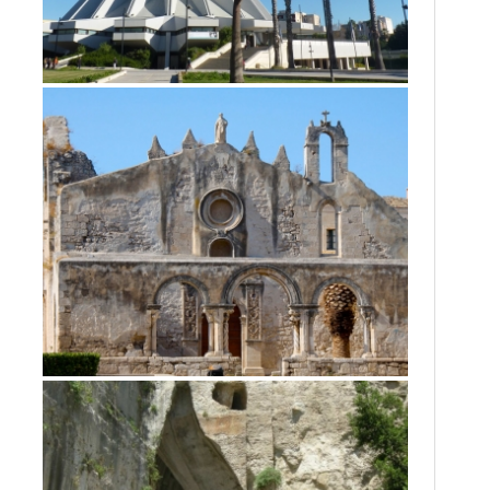
MUSEO ARCHEOLOGICO E
SANTUARIO DELLA MADONNA
DELLE LACRIME
Siracusa
PARCO ARCHEOLOGICO E
CATACOMBE DI SAN GIOVANNI
Siracusa